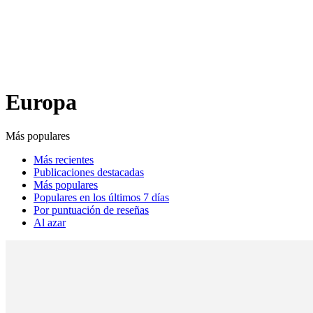
Análisis de conflictos
Colombia
Líbano
África
Irán
Europa
Más populares
Más recientes
Publicaciones destacadas
Más populares
Populares en los últimos 7 días
Por puntuación de reseñas
Al azar