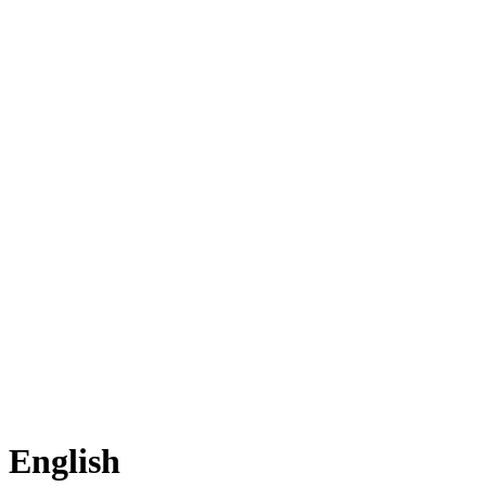
Inicio
Perfil
English
La bodega de Víctor
Oriente Medio
América Latina
Análisis de co
English